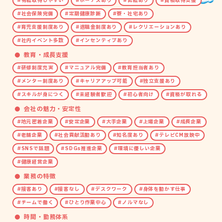
有給取得しやすい
ボーナスあり
昇給あり
資格取得支援
社会保険完備
定期健康診断
寮・社宅あり
育児支援制度あり
退職金制度あり
レクリエーションあり
社内イベント多数
インセンティブあり
教育・成長支援
研修制度充実
マニュアル完備
教育担当者あり
メンター制度あり
キャリアアップ可能
独立支援あり
スキルが身につく
未経験者歓迎
初心者向け
資格が取れる
会社の魅力・安定性
地元密着企業
安定企業
大手企業
上場企業
成長企業
老舗企業
社会貢献活動あり
知名度あり
テレビCM放映中
SNSで話題
SDGs推進企業
環境に優しい企業
健康経営企業
業務の特徴
接客あり
接客なし
デスクワーク
身体を動かす仕事
チームで働く
ひとり作業中心
ノルマなし
時間・勤務体系