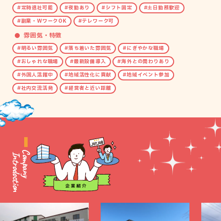
定時退社可能
夜勤あり
シフト固定
土日勤務歓迎
副業・WワークOK
テレワーク可
雰囲気・特徴
明るい雰囲気
落ち着いた雰囲気
にぎやかな職場
おしゃれな職場
最新設備導入
海外との関わりあり
外国人活躍中
地域活性化に貢献
地域イベント参加
社内交流活発
経営者と近い距離
Introdoction
Company