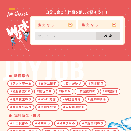
Job Search
自分に合った仕事を地元で探そう！！
検索
職場環境
アットホーム
女性活躍中
若手が多い
制服貸与
私服勤務OK
髪色自由
駅チカ
交通費支給
車通勤可
社員食堂あり
Wi‑Fi完備
冷暖房完備
清潔な職場
社員割引あり
休憩室完備
自転車通勤可
福利厚生・待遇
土日祝休み
残業なし
残業少なめ
長期休暇あり