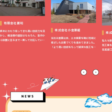
有限会社菱和
株式会社小金澤組
長年にわたり培ってきた高い技術力を活
株
かし、構造物の建設はもちろん、製作か
当社は創業以来、土木事業を軸に地域に
ら設置に至るまで一貫して対応していま
私たち新
根ざした企業づくりを進めてきました。
す。国内での実績はもとより、海外にお
気工事を
「より高い技術をもって誠実な施工を行
いても数多くのプロジェクトを手掛けて
気配線
い健全な経営により社会に責任を果た
おり、幅広い分野で信頼と実績を積み重
て、安全
す」の社是のもと、日々技術を研鑽し、
ねています。
います。
地域に住む方たちの安全・安心な暮らし
のスキル
を支えてまいりました。 地域に根ざし
働きなが
て82年。これまでいただいたご縁を大
成長を実
切に、小金澤組はさらなる成長を続けて
未経験で
まいります。
ら丁寧に