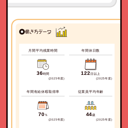
働き方データ
月間平均残業時間
年間休日数
36
122
時間
日以上
(2025
年度
)
(2025
年度
)
年間有給休暇取得率
従業員平均年齢
70
44
％
歳
(2025
年度
)
(2025
年度
)