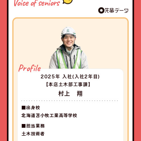
Voice of seniors
先輩データ
Profile
2025年 入社
(入社2年目)
【本店土木部工事課】
村上 翔
■出身校
北海道苫小牧工業高等学校
■担当業務
土木技術者