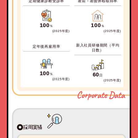
定期健康診断受診率
産前・産後休暇取得率
100
100
％
％
(2025
年度
)
(2025
年度
)
新入社員研修期間（平均
定年後再雇用率
日数）
100
60
％
日
(2025
年度
)
(2025
年度
)
Corporate Data
採用実績