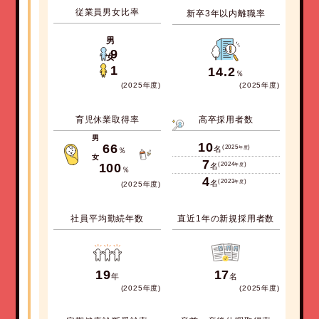
従業員男女比率
新卒3年以内離職率
男
9
女
1
14.2
％
(2025
年度
)
(2025
年度
)
育児休業取得率
高卒採用者数
男
10
66
(2025
)
名
年度
％
女
7
100
(2024
)
名
年度
％
4
(2023
)
名
年度
(2025
年度
)
社員平均勤続年数
直近1年の新規採用者数
19
17
年
名
(2025
年度
)
(2025
年度
)