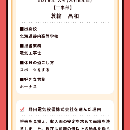
2019年 入社
(入社8年目)
【工事部】
蓑輪 昌和
■出身校
北海道静内高等学校
■担当業務
電気工事士
■休日の過ごし方
スポーツをする
■好きな言葉
ボーナス
野田電気設備株式会社を選んだ理由
将来を見据え、収入面の安定を求めて転職を決
意しました。現在は前職の倍以上の給与を得ら