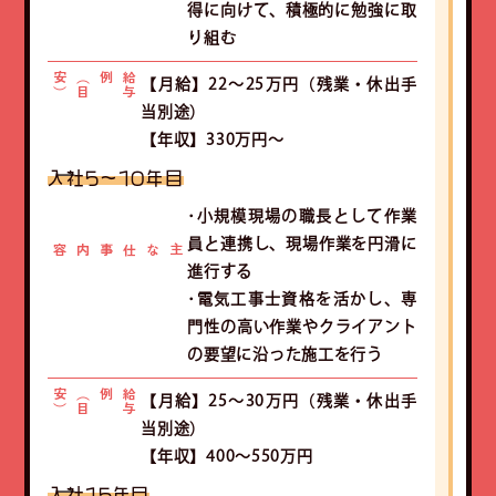
得に向けて、積極的に勉強に取
り組む
）
給
与
例（
目
安
【月給】22～25万円（残業・休出手
当別途）
【年収】330万円～
入社5〜10年目
･小規模現場の職長として作業
員と連携し、現場作業を円滑に
主な仕事内容
進行する
･電気工事士資格を活かし、専
門性の高い作業やクライアント
の要望に沿った施工を行う
）
給
与
例（
目
安
【月給】25～30万円（残業・休出手
当別途）
【年収】400～550万円
入社15年目