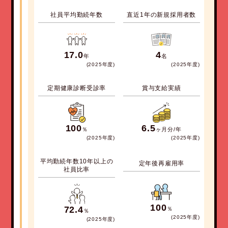
社員平均勤続年数
直近1年の新規採用者数
17.0
4
年
名
(2025
年度
)
(2025
年度
)
定期健康診断受診率
賞与支給実績
100
6.5
％
ヶ月分/年
(2025
年度
)
(2025
年度
)
平均勤続年数10年以上の
定年後再雇用率
社員比率
100
72.4
％
％
(2025
年度
)
(2025
年度
)