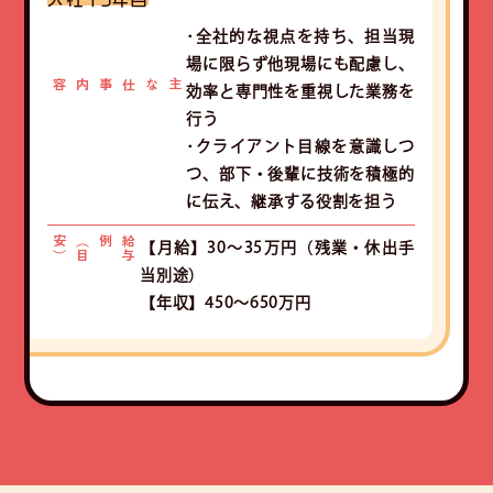
･全社的な視点を持ち、担当現
場に限らず他現場にも配慮し、
主な仕事内容
効率と専門性を重視した業務を
行う
･クライアント目線を意識しつ
つ、部下・後輩に技術を積極的
に伝え、継承する役割を担う
）
給
与
例（
目
安
【月給】30～35万円（残業・休出手
当別途）
【年収】450～650万円